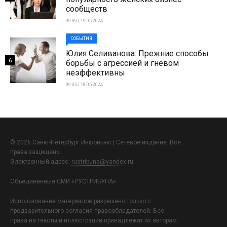
сообществ
09:39 | 19-05-2024
СОБЫТИЯ
Юлия Селиванова: Прежние способы
6
борьбы с агрессией и гневом
неэффективны
09:35 | 18-05-2024
© 2026 Санкт-Петербург Инфоньюс | Сетевое издание. Все
права защищены.
Электронный адрес:
rustribuna@yandex.ru
Объединенные СМИ «РУСТРИБУНА»
Использование материалов разрешено только с
предварительного согласия правообладателей. Все
права на тексты и иллюстрации принадлежат их авторам.