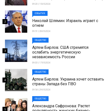
09:20 | 15-05-2024
СОБЫТИЯ
Николай Шлямин: Израиль играет с
2
огнем
09:51 | 28-05-2024
ОБЩЕСТВО
Артем Бирлов: США стремятся
3
ослабить энергетическую
независимость России
09:33 | 17-05-2024
ОБЩЕСТВО
Артем Бирлов: Украина хочет оставить
4
страны Запада без ПВО
09:54 | 29-05-2024
ОБЩЕСТВО
Александра Сафронова: Растет
5
популярность женских бизнес-