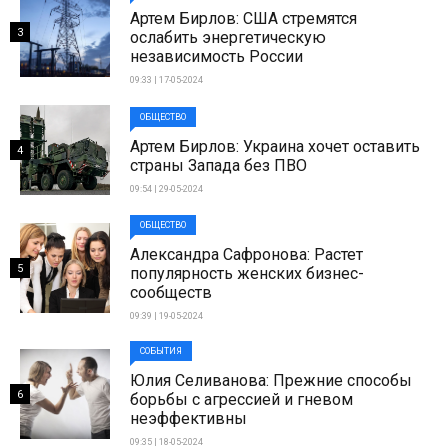
Артем Бирлов: США стремятся
3
ослабить энергетическую
независимость России
09:33 | 17-05-2024
ОБЩЕСТВО
Артем Бирлов: Украина хочет оставить
4
страны Запада без ПВО
09:54 | 29-05-2024
ОБЩЕСТВО
Александра Сафронова: Растет
5
популярность женских бизнес-
сообществ
09:39 | 19-05-2024
СОБЫТИЯ
Юлия Селиванова: Прежние способы
6
борьбы с агрессией и гневом
неэффективны
09:35 | 18-05-2024