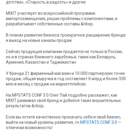
детства», «Старость в радость» и другие.
MIXIT участвует во всероссийской программе
импортозамещения, решая проблемы с компонентами, и
разрабатывает собственные составы.&nbsp;
В планах развития бизнеса троекратное расширение бренда
и выход на новые каналы продаж.
Сейчас продукция компании продается не только в России,
но и в странах ближнего зарубежья, таких как Беларусь,
Армения, Казахстан и Таджикистан.
У бренда 21 фирменный магазин и 10 000 партнерских точек
продаж, общая выручка в год составляет 6 млрд и более 330
млн в месяц с продаж на маркетплейсах.
На MPSTATS CONF 3.0 Олег Пай подробно расскажет, как
MIXIT развивал свой бренд и добился таких внушительных
результатов.&nbsp;
Если вы хотите качественно прокачать себя и свой бизнес,
выйти на новый уровень развития, то
MPSTATS CONF 3.0
—
отличная возможность!