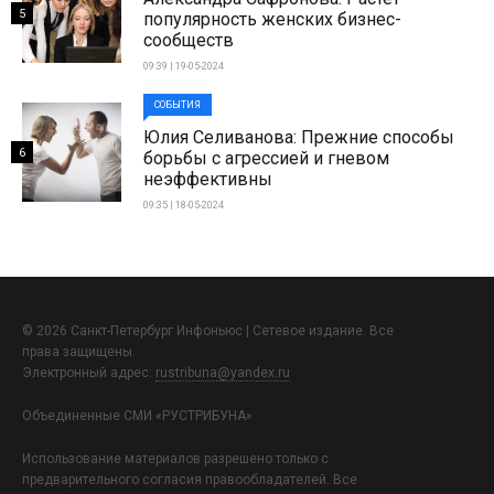
5
популярность женских бизнес-
сообществ
09:39 | 19-05-2024
СОБЫТИЯ
Юлия Селиванова: Прежние способы
6
борьбы с агрессией и гневом
неэффективны
09:35 | 18-05-2024
© 2026 Санкт-Петербург Инфоньюс | Сетевое издание. Все
права защищены.
Электронный адрес:
rustribuna@yandex.ru
Объединенные СМИ «РУСТРИБУНА»
Использование материалов разрешено только с
предварительного согласия правообладателей. Все