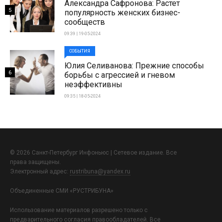
Александра Сафронова: Растет
5
популярность женских бизнес-
сообществ
09:39 | 19-05-2024
СОБЫТИЯ
Юлия Селиванова: Прежние способы
6
борьбы с агрессией и гневом
неэффективны
09:35 | 18-05-2024
© 2026 Санкт-Петербург Инфоньюс | Сетевое издание. Все
права защищены.
Электронный адрес:
rustribuna@yandex.ru
Объединенные СМИ «РУСТРИБУНА»
Использование материалов разрешено только с
предварительного согласия правообладателей. Все