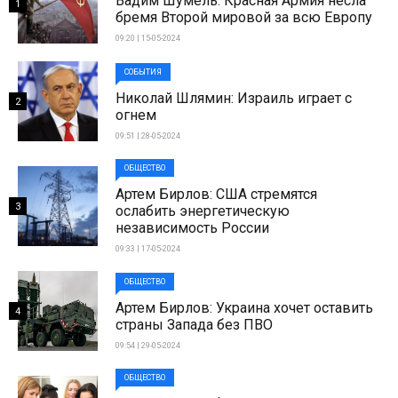
Вадим Шумель: Красная Армия несла
1
бремя Второй мировой за всю Европу
09:20 | 15-05-2024
СОБЫТИЯ
Николай Шлямин: Израиль играет с
2
огнем
09:51 | 28-05-2024
ОБЩЕСТВО
Артем Бирлов: США стремятся
3
ослабить энергетическую
независимость России
09:33 | 17-05-2024
ОБЩЕСТВО
Артем Бирлов: Украина хочет оставить
4
страны Запада без ПВО
09:54 | 29-05-2024
ОБЩЕСТВО