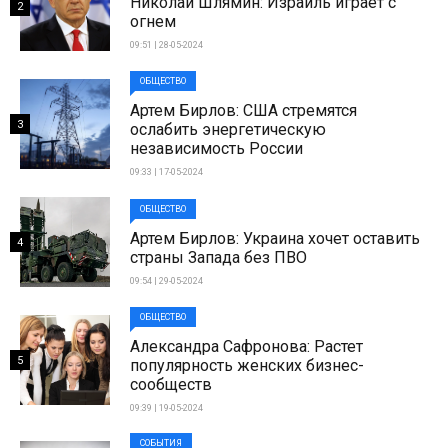
Николай Шлямин: Израиль играет с
2
огнем
09:51 | 28-05-2024
ОБЩЕСТВО
Артем Бирлов: США стремятся
3
ослабить энергетическую
независимость России
09:33 | 17-05-2024
ОБЩЕСТВО
Артем Бирлов: Украина хочет оставить
4
страны Запада без ПВО
09:54 | 29-05-2024
ОБЩЕСТВО
Александра Сафронова: Растет
5
популярность женских бизнес-
сообществ
09:39 | 19-05-2024
СОБЫТИЯ