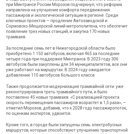
при Минтрансе России Морозов подчеркнул, что реформа
направлена на улучшение комфорта передвижения
пассажиров и экологической ситуации в регионе. Среди
ключевых проектов — продление Автозаводской и
Сормовско-Мещерской линий метрополитена, что обеспечит
появление трех новых станций, и закупка 170 новых
трамваев.
За последние семь лет в Нижегородской области было
приобретено 1 150 автобусов, включая 465 за последние
четыре года при поддержке Минтранса. В 2023 году 306
автобусов были закуплены для 34 муниципалитетов, все они
уже работают на маршрутах. В 2024 году ожидается
добавление 110 автобусов большого класса.
Также продолжается модернизация трамвайной сети: уже
реконструирована треть трамвайного пути, и было
поставлено 45 новых трамваев. «С реализацией проекта
скорость перемещения пассажиров возрастет в 1,5 раза», —
отметил Морозов, добавив, что к 2028 году пассажиропоток,
по оценкам экспертов, удвоится.
Кроме того, в городе были запущены семь электробусных
маршрутов, которые способствуют улучшению транспортной