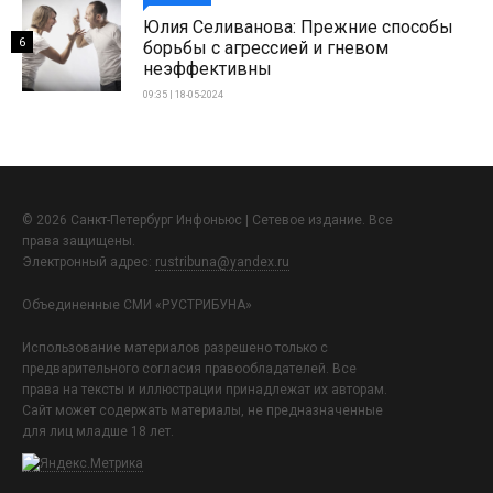
Юлия Селиванова: Прежние способы
6
борьбы с агрессией и гневом
неэффективны
09:35 | 18-05-2024
© 2026 Санкт-Петербург Инфоньюс | Сетевое издание. Все
права защищены.
Электронный адрес:
rustribuna@yandex.ru
Объединенные СМИ «РУСТРИБУНА»
Использование материалов разрешено только с
предварительного согласия правообладателей. Все
права на тексты и иллюстрации принадлежат их авторам.
Сайт может содержать материалы, не предназначенные
для лиц младше 18 лет.