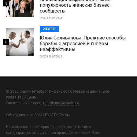
5
популярность женских бизнес-
сообществ
09:39 | 19-05-2024
СОБЫТИЯ
Юлия Селиванова: Прежние способы
6
борьбы с агрессией и гневом
неэффективны
09:35 | 18-05-2024
© 2026 Санкт-Петербург Инфоньюс | Сетевое издание. Все
права защищены.
Электронный адрес:
rustribuna@yandex.ru
Объединенные СМИ «РУСТРИБУНА»
Использование материалов разрешено только с
предварительного согласия правообладателей. Все