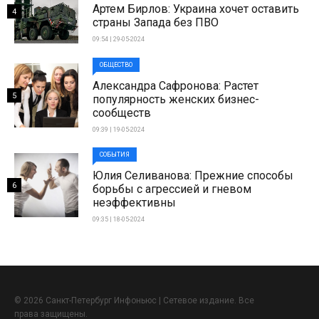
Артем Бирлов: Украина хочет оставить
4
страны Запада без ПВО
09:54 | 29-05-2024
ОБЩЕСТВО
Александра Сафронова: Растет
5
популярность женских бизнес-
сообществ
09:39 | 19-05-2024
СОБЫТИЯ
Юлия Селиванова: Прежние способы
6
борьбы с агрессией и гневом
неэффективны
09:35 | 18-05-2024
© 2026 Санкт-Петербург Инфоньюс | Сетевое издание. Все
права защищены.