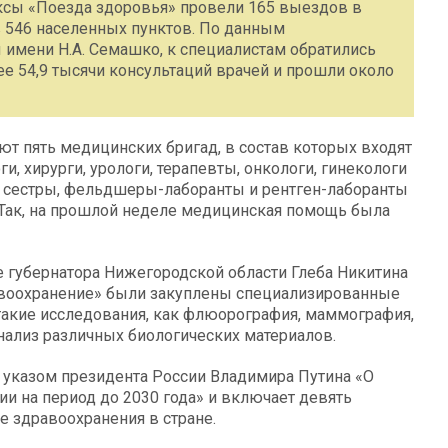
ксы «Поезда здоровья» провели 165 выездов в
 546 населенных пунктов. По данным
имени Н.А. Семашко, к специалистам обратились
ее 54,9 тысячи консультаций врачей и прошли около
 пять медицинских бригад, в состав которых входят
и, хирурги, урологи, терапевты, онкологи, гинекологи
е сестры, фельдшеры-лаборанты и рентген-лаборанты
 Так, на прошлой неделе медицинская помощь была
е губернатора Нижегородской области Глеба Никитина
равоохранение» были закуплены специализированные
такие исследования, как флюорография, маммография,
нализ различных биологических материалов.
с указом президента России Владимира Путина «О
и на период до 2030 года» и включает девять
 здравоохранения в стране.