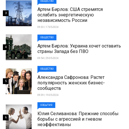
ОБЩЕСТВО
Артем Бирлов: США стремятся
3
ослабить энергетическую
независимость России
09:33 | 17-05-2024
ОБЩЕСТВО
Артем Бирлов: Украина хочет оставить
4
страны Запада без ПВО
09:54 | 29-05-2024
ОБЩЕСТВО
Александра Сафронова: Растет
5
популярность женских бизнес-
сообществ
09:39 | 19-05-2024
СОБЫТИЯ
Юлия Селиванова: Прежние способы
6
борьбы с агрессией и гневом
неэффективны