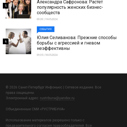
Александра Сафронова: Растет
5
популярность женских бизнес-
сообществ
09:39 | 19-05-2024
СОБЫТИЯ
Юлия Селиванова: Прежние способы
6
борьбы с агрессией и гневом
неэффективны
09:35 | 18-05-2024
© 2026 Санкт-Петербург Инфоньюс | Сетевое издание. Все
права защищены.
Электронный адрес:
rustribuna@yandex.ru
Объединенные СМИ «РУСТРИБУНА»
Использование материалов разрешено только с
предварительного согласия правообладателей. Все