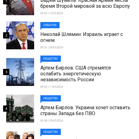
Вадим Шумель: Красная Армия несла
1
бремя Второй мировой за всю Европу
09:20 | 15-05-2024
СОБЫТИЯ
Николай Шлямин: Израиль играет с
2
огнем
09:51 | 28-05-2024
ОБЩЕСТВО
Артем Бирлов: США стремятся
3
ослабить энергетическую
независимость России
09:33 | 17-05-2024
ОБЩЕСТВО
Артем Бирлов: Украина хочет оставить
4
страны Запада без ПВО
09:54 | 29-05-2024
ОБЩЕСТВО