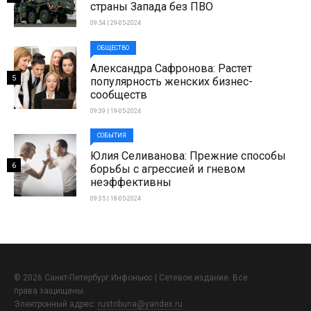
страны Запада без ПВО
09:54 | 29-05-2024
ОБЩЕСТВО
Александра Сафронова: Растет
5
популярность женских бизнес-
сообществ
09:39 | 19-05-2024
СОБЫТИЯ
Юлия Селиванова: Прежние способы
6
борьбы с агрессией и гневом
неэффективны
09:35 | 18-05-2024
© 2026 Санкт-Петербург Инфоньюс | Сетевое издание. Все
права защищены.
Электронный адрес:
rustribuna@yandex.ru