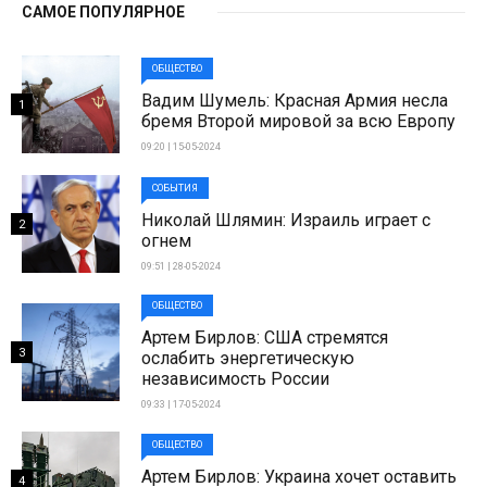
САМОЕ ПОПУЛЯРНОЕ
ОБЩЕСТВО
Вадим Шумель: Красная Армия несла
1
бремя Второй мировой за всю Европу
09:20 | 15-05-2024
СОБЫТИЯ
Николай Шлямин: Израиль играет с
2
огнем
09:51 | 28-05-2024
ОБЩЕСТВО
Артем Бирлов: США стремятся
3
ослабить энергетическую
независимость России
09:33 | 17-05-2024
ОБЩЕСТВО
Артем Бирлов: Украина хочет оставить
4