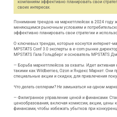
компаниям эффективно планировать свои стратег
своих интересах.
Понимание трендов на маркетплейсах в 2024 году 
меняющимся рыночным условиям и потребительски
эффективно планировать свои стратегии и использо
О ключевых трендах, которые коснутся интернет-ма
MPSTATS Conf 3.0 эксперты в e-com рынке директо
MPSTATS Гала Гольдберг и основатель MPSTATS Дм
— Борьба маркетплейсов за охваты. Идет активна
такими как Wildberries, Ozon и Яндекс Маркет. Они
специальные акции и скидки, для привлечения поку
Что делать селлерам? Не замыкаться на одном марке
— Филигранное управление ценой и финансами. Ст
ценообразования, включая комиссии, акции, цены к
финансами, чтобы избежать убытков при конкурен