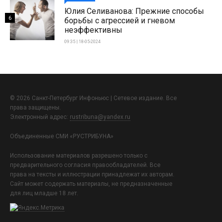
Юлия Селиванова: Прежние способы
6
борьбы с агрессией и гневом
неэффективны
09:35 | 18-05-2024
© 2026 Санкт-Петербург Инфоньюс | Сетевое издание. Все
права защищены.
Электронный адрес:
rustribuna@yandex.ru
Объединенные СМИ «РУСТРИБУНА»
Использование материалов разрешено только с
предварительного согласия правообладателей. Все
права на тексты и иллюстрации принадлежат их авторам.
Сайт может содержать материалы, не предназначенные
для лиц младше 18 лет.