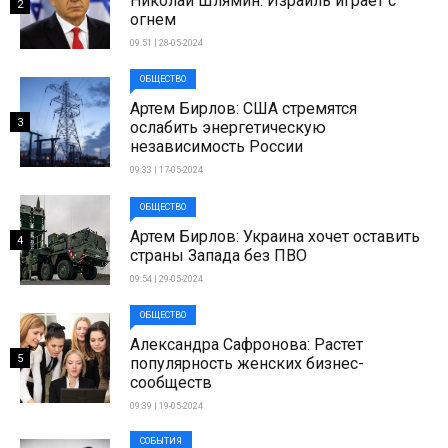
Николай Шлямин: Израиль играет с
2
огнем
09:51 | 28-05-2024
ОБЩЕСТВО
Артем Бирлов: США стремятся
3
ослабить энергетическую
независимость России
09:33 | 17-05-2024
ОБЩЕСТВО
Артем Бирлов: Украина хочет оставить
4
страны Запада без ПВО
09:54 | 29-05-2024
ОБЩЕСТВО
Александра Сафронова: Растет
5
популярность женских бизнес-
сообществ
09:39 | 19-05-2024
СОБЫТИЯ