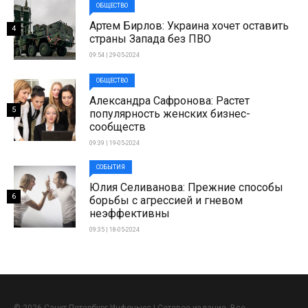
ОБЩЕСТВО
Артем Бирлов: Украина хочет оставить
4
страны Запада без ПВО
09:54 | 29-05-2024
ОБЩЕСТВО
Александра Сафронова: Растет
5
популярность женских бизнес-
сообществ
09:39 | 19-05-2024
СОБЫТИЯ
Юлия Селиванова: Прежние способы
6
борьбы с агрессией и гневом
неэффективны
09:35 | 18-05-2024
© 2026 Санкт-Петербург Инфоньюс | Сетевое издание. Все