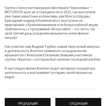
Группа стала участником рок-фестиваля Черноземья —
MOTOROCK open air и Середина лета 2022, где выступали
уже такие известные коллективы, как Монгол Шуудан,
Бригадный подряд и Калинов мост, выступала на
квартирнике у Краснокнижников и на Всероссийской акции
«Библионочь» с программой «Встречайте — это лето». На
свой третий день рождения музыканты сняли фильм-
концерт.
Как отметил сам Андрей Турбин, новый творческий импульс
в деятельность Anstreet привнесло сотрудничество
музыкантов с Алексеем Елесиным, бывшим участников
группы «Фрукты», с которым был написан последний альбом.
В настоящее время Anstreet ведет активную концертную
деятельность и выстраивает ротацию своей музыки на
радио.
ПРЕДУДУЩИЙ
СЛЕДУЮЩИЙ