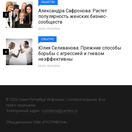
ОБЩЕСТВО
Александра Сафронова: Растет
5
популярность женских бизнес-
сообществ
09:39 | 19-05-2024
СОБЫТИЯ
Юлия Селиванова: Прежние способы
6
борьбы с агрессией и гневом
неэффективны
09:35 | 18-05-2024
© 2026 Санкт-Петербург Инфоньюс | Сетевое издание. Все
права защищены.
Электронный адрес:
rustribuna@yandex.ru
Объединенные СМИ «РУСТРИБУНА»