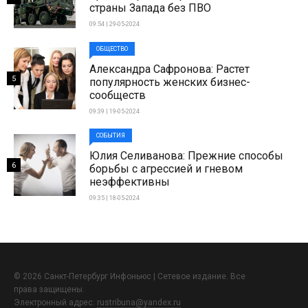
страны Запада без ПВО
09:54 | 29-05-2024
ОБЩЕСТВО
Александра Сафронова: Растет
5
популярность женских бизнес-
сообществ
09:39 | 19-05-2024
СОБЫТИЯ
Юлия Селиванова: Прежние способы
6
борьбы с агрессией и гневом
неэффективны
09:35 | 18-05-2024
© 2026 Санкт-Петербург Инфоньюс | Сетевое издание. Все
права защищены.
Электронный адрес:
rustribuna@yandex.ru