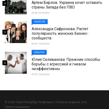
Артем Бирлов: Украина хочет оставить
4
страны Запада без ПВО
09:54 | 29-05-2024
ОБЩЕСТВО
Александра Сафронова: Растет
5
популярность женских бизнес-
сообществ
09:39 | 19-05-2024
СОБЫТИЯ
Юлия Селиванова: Прежние способы
6
борьбы с агрессией и гневом
неэффективны
09:35 | 18-05-2024
© 2026 Санкт-Петербург Инфоньюс | Сетевое издание. Все
права защищены.