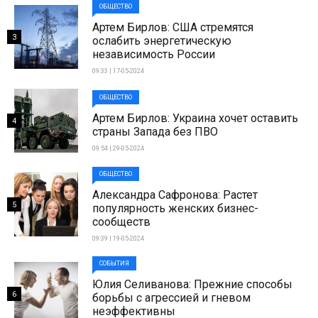
ОБЩЕСТВО
Артем Бирлов: США стремятся
3
ослабить энергетическую
независимость России
09:33 | 17-05-2024
ОБЩЕСТВО
Артем Бирлов: Украина хочет оставить
4
страны Запада без ПВО
09:54 | 29-05-2024
ОБЩЕСТВО
Александра Сафронова: Растет
5
популярность женских бизнес-
сообществ
09:39 | 19-05-2024
СОБЫТИЯ
Юлия Селиванова: Прежние способы
6
борьбы с агрессией и гневом
неэффективны