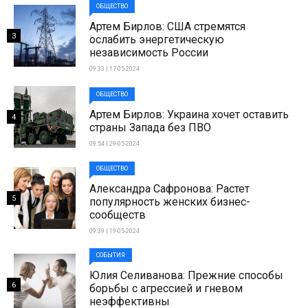
ОБЩЕСТВО
Артем Бирлов: США стремятся
3
ослабить энергетическую
независимость России
09:33 | 17-05-2024
ОБЩЕСТВО
Артем Бирлов: Украина хочет оставить
4
страны Запада без ПВО
09:54 | 29-05-2024
ОБЩЕСТВО
Александра Сафронова: Растет
5
популярность женских бизнес-
сообществ
09:39 | 19-05-2024
СОБЫТИЯ
Юлия Селиванова: Прежние способы
6
борьбы с агрессией и гневом
неэффективны