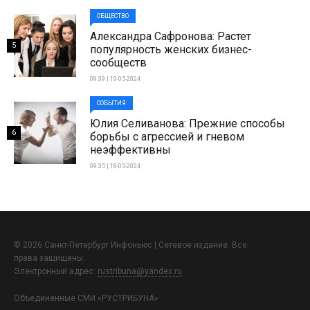
ОБЩЕСТВО
Александра Сафронова: Растет
5
популярность женских бизнес-
сообществ
09:39 | 19-05-2024
СОБЫТИЯ
Юлия Селиванова: Прежние способы
6
борьбы с агрессией и гневом
неэффективны
09:35 | 18-05-2024
© 2026 Санкт-Петербург Инфоньюс | Сетевое издание. Все
права защищены.
Электронный адрес:
rustribuna@yandex.ru
Объединенные СМИ «РУСТРИБУНА»