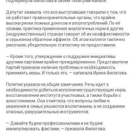
подчеркнула Филатова в своём Телеграм-канале.
Депутат заявила, что все выступавшие говорили о том, что
не работают правоохранительные органы, что крайне
высоки риски ложных доносов и злоупотреблений. По её
словам, практика применения аналогичных норм в других
(недружественных) странах говорит об их неэффективности
и серьезном обратном эффекте. Об этом коллеги тактично
умолчали, убедительную статистику не предоставили.
— Кроме того, утверждение о поддержке инициативы
другими партиями крайне преждевременно. Представители
партий признали наличие проблемы и необходимость
принимать меры. И только это, — написала Ирина Филатова.
Политик указала на общие замечания. Речь идет о
необходимости добиться исполнения существующих норм,
восстановлении института участковых, а также борьбе с
алкоголизмом. Она отметила, что вопросы любви и
уважения в семье решаются воспитанием, а не созданием
опасных, разрушительных инструментов.
— Давайте будем профессионалами и не будем
манипулировать фактами, — призвала Филатова.