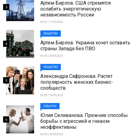
Артем Бирлов: США стремятся
3
ослабить энергетическую
независимость России
09:33 | 17-05-2024
ОБЩЕСТВО
Артем Бирлов: Украина хочет оставить
4
страны Запада без ПВО
09:54 | 29-05-2024
ОБЩЕСТВО
Александра Сафронова: Растет
5
популярность женских бизнес-
сообществ
09:39 | 19-05-2024
СОБЫТИЯ
Юлия Селиванова: Прежние способы
6
борьбы с агрессией и гневом
неэффективны
09:35 | 18-05-2024