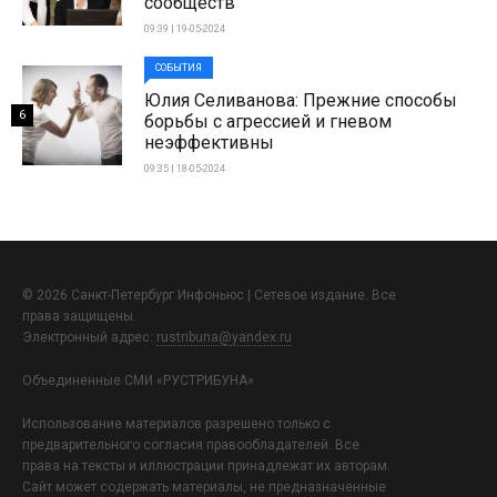
сообществ
09:39 | 19-05-2024
СОБЫТИЯ
Юлия Селиванова: Прежние способы
6
борьбы с агрессией и гневом
неэффективны
09:35 | 18-05-2024
© 2026 Санкт-Петербург Инфоньюс | Сетевое издание. Все
права защищены.
Электронный адрес:
rustribuna@yandex.ru
Объединенные СМИ «РУСТРИБУНА»
Использование материалов разрешено только с
предварительного согласия правообладателей. Все
права на тексты и иллюстрации принадлежат их авторам.
Сайт может содержать материалы, не предназначенные