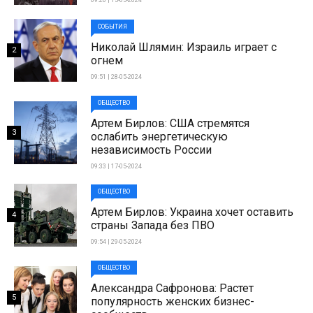
09:20 | 15-05-2024
СОБЫТИЯ
Николай Шлямин: Израиль играет с
2
огнем
09:51 | 28-05-2024
ОБЩЕСТВО
Артем Бирлов: США стремятся
3
ослабить энергетическую
независимость России
09:33 | 17-05-2024
ОБЩЕСТВО
Артем Бирлов: Украина хочет оставить
4
страны Запада без ПВО
09:54 | 29-05-2024
ОБЩЕСТВО
Александра Сафронова: Растет
5
популярность женских бизнес-