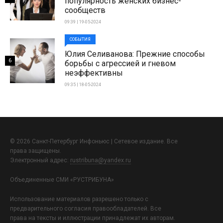
популярность женских бизнес-
сообществ
09:39 | 19-05-2024
СОБЫТИЯ
Юлия Селиванова: Прежние способы
6
борьбы с агрессией и гневом
неэффективны
09:35 | 18-05-2024
© 2026 Санкт-Петербург Инфоньюс | Сетевое издание. Все
права защищены.
Электронный адрес:
rustribuna@yandex.ru
Объединенные СМИ «РУСТРИБУНА»
Использование материалов разрешено только с
предварительного согласия правообладателей. Все
права на тексты и иллюстрации принадлежат их авторам.