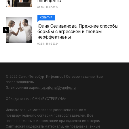
сообществ
09:39 | 19-05-2024
СОБЫТИЯ
Юлия Селиванова: Прежние способы
6
борьбы с агрессией и гневом
неэффективны
09:35 | 18-05-2024
© 2026 Санкт-Петербург Инфоньюс | Сетевое издание. Все
права защищены.
Электронный адрес:
rustribuna@yandex.ru
Объединенные СМИ «РУСТРИБУНА»
Использование материалов разрешено только с
предварительного согласия правообладателей. Все
права на тексты и иллюстрации принадлежат их авторам.
Сайт может содержать материалы, не предназначенные