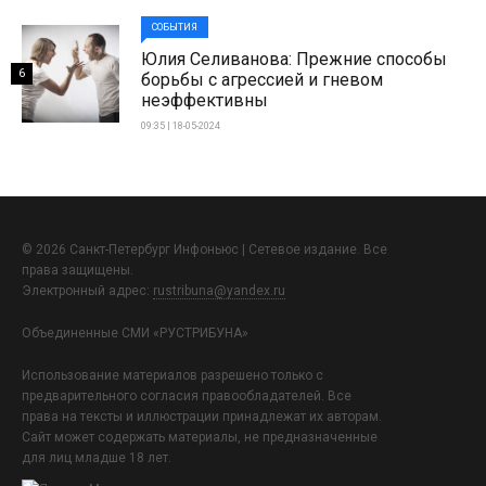
СОБЫТИЯ
Юлия Селиванова: Прежние способы
6
борьбы с агрессией и гневом
неэффективны
09:35 | 18-05-2024
© 2026 Санкт-Петербург Инфоньюс | Сетевое издание. Все
права защищены.
Электронный адрес:
rustribuna@yandex.ru
Объединенные СМИ «РУСТРИБУНА»
Использование материалов разрешено только с
предварительного согласия правообладателей. Все
права на тексты и иллюстрации принадлежат их авторам.
Сайт может содержать материалы, не предназначенные
для лиц младше 18 лет.