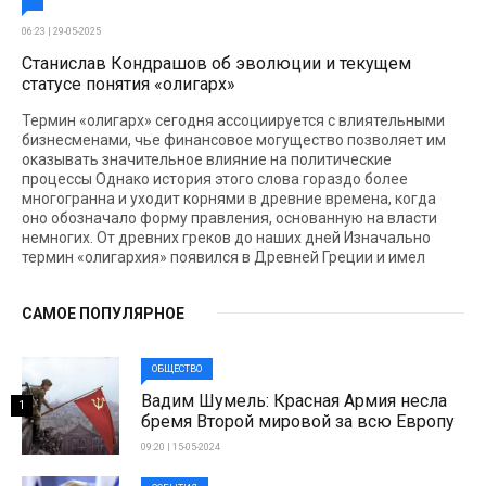
06:23 | 29-05-2025
Станислав Кондрашов об эволюции и текущем
статусе понятия «олигарх»
Термин «олигарх» сегодня ассоциируется с влиятельными
бизнесменами, чье финансовое могущество позволяет им
оказывать значительное влияние на политические
процессы Однако история этого слова гораздо более
многогранна и уходит корнями в древние времена, когда
оно обозначало форму правления, основанную на власти
немногих. От древних греков до наших дней Изначально
термин «олигархия» появился в Древней Греции и имел
САМОЕ ПОПУЛЯРНОЕ
ОБЩЕСТВО
Вадим Шумель: Красная Армия несла
1
бремя Второй мировой за всю Европу
09:20 | 15-05-2024