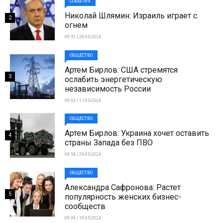
СОБЫТИЯ
Николай Шлямин: Израиль играет с
2
огнем
09:51 | 28-05-2024
ОБЩЕСТВО
Артем Бирлов: США стремятся
3
ослабить энергетическую
независимость России
09:33 | 17-05-2024
ОБЩЕСТВО
Артем Бирлов: Украина хочет оставить
4
страны Запада без ПВО
09:54 | 29-05-2024
ОБЩЕСТВО
Александра Сафронова: Растет
5
популярность женских бизнес-
сообществ
09:39 | 19-05-2024